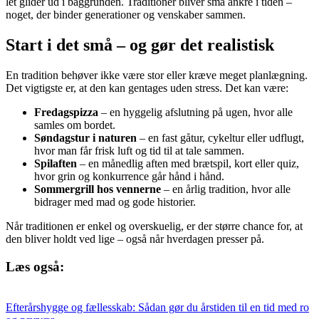
let glider ud i baggrunden. Traditioner bliver små ankre i tiden –
noget, der binder generationer og venskaber sammen.
Start i det små – og gør det realistisk
En tradition behøver ikke være stor eller kræve meget planlægning.
Det vigtigste er, at den kan gentages uden stress. Det kan være:
Fredagspizza
– en hyggelig afslutning på ugen, hvor alle
samles om bordet.
Søndagstur i naturen
– en fast gåtur, cykeltur eller udflugt,
hvor man får frisk luft og tid til at tale sammen.
Spilaften
– en månedlig aften med brætspil, kort eller quiz,
hvor grin og konkurrence går hånd i hånd.
Sommergrill hos vennerne
– en årlig tradition, hvor alle
bidrager med mad og gode historier.
Når traditionen er enkel og overskuelig, er der større chance for, at
den bliver holdt ved lige – også når hverdagen presser på.
Læs også:
Efterårshygge og fællesskab: Sådan gør du årstiden til en tid med ro