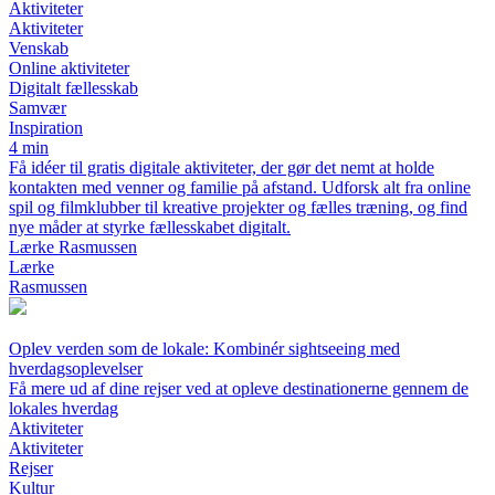
Aktiviteter
Aktiviteter
Venskab
Online aktiviteter
Digitalt fællesskab
Samvær
Inspiration
4 min
Få idéer til gratis digitale aktiviteter, der gør det nemt at holde
kontakten med venner og familie på afstand. Udforsk alt fra online
spil og filmklubber til kreative projekter og fælles træning, og find
nye måder at styrke fællesskabet digitalt.
Lærke Rasmussen
Lærke
Rasmussen
Oplev verden som de lokale: Kombinér sightseeing med
hverdagsoplevelser
Få mere ud af dine rejser ved at opleve destinationerne gennem de
lokales hverdag
Aktiviteter
Aktiviteter
Rejser
Kultur