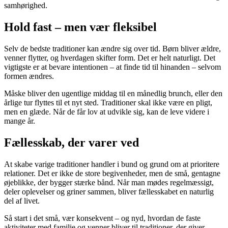
samhørighed.
Hold fast – men vær fleksibel
Selv de bedste traditioner kan ændre sig over tid. Børn bliver ældre,
venner flytter, og hverdagen skifter form. Det er helt naturligt. Det
vigtigste er at bevare intentionen – at finde tid til hinanden – selvom
formen ændres.
Måske bliver den ugentlige middag til en månedlig brunch, eller den
årlige tur flyttes til et nyt sted. Traditioner skal ikke være en pligt,
men en glæde. Når de får lov at udvikle sig, kan de leve videre i
mange år.
Fællesskab, der varer ved
At skabe varige traditioner handler i bund og grund om at prioritere
relationer. Det er ikke de store begivenheder, men de små, gentagne
øjeblikke, der bygger stærke bånd. Når man mødes regelmæssigt,
deler oplevelser og griner sammen, bliver fællesskabet en naturlig
del af livet.
Så start i det små, vær konsekvent – og nyd, hvordan de faste
aktiviteter med familie og venner bliver til traditioner, der giver