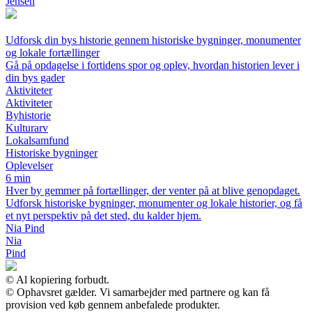
Jensen
Udforsk din bys historie gennem historiske bygninger, monumenter
og lokale fortællinger
Gå på opdagelse i fortidens spor og oplev, hvordan historien lever i
din bys gader
Aktiviteter
Aktiviteter
Byhistorie
Kulturarv
Lokalsamfund
Historiske bygninger
Oplevelser
6 min
Hver by gemmer på fortællinger, der venter på at blive genopdaget.
Udforsk historiske bygninger, monumenter og lokale historier, og få
et nyt perspektiv på det sted, du kalder hjem.
Nia Pind
Nia
Pind
© Al kopiering forbudt.
© Ophavsret gælder. Vi samarbejder med partnere og kan få
provision ved køb gennem anbefalede produkter.