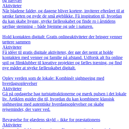
og nærvær
Aktiviteter
Når bladene falder, og dagene bliver kortere, inviterer efteråret til at
sænke farten og nyde de små øjeblikke. Få inspiration til, hvordan
du kan skabe hygge, styrke fællesskabet og finde ro i årstidens
særlige stemning – både hjemme og ude i naturen.
Hold kontakten digitalt: Gratis onlineaktiviteter der bringer venner
tættere sammen
Aktiviteter
Få idéer til gratis digitale aktiviteter, der gør det nemt at holde
kontakten med venner og familie på afstand. Udforsk alt fra online
spil og filmklubber til kreative projekter og fælles træning, og find
nye måder at styrke fællesskabet digitalt.
Oplev verden som de lokale: Kombinér sightseeing med
hverdagsoplevelser
Aktiviteter
Gå på opdagelse bag turistattraktionerne og mærk pulsen i det lokale
liv. Artiklen guider dig til, hvordan du kan kombinere klassisk
sightseeing med autentiske hverdagsoplevelser og skabe
rejseminder, der varer ved.
Bevægelse for glædens skyld – ikke for præstationens
Aktiviteter