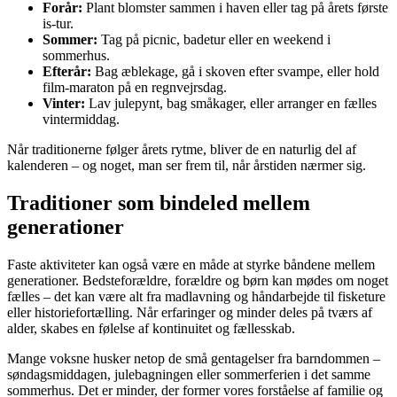
Forår:
Plant blomster sammen i haven eller tag på årets første
is-tur.
Sommer:
Tag på picnic, badetur eller en weekend i
sommerhus.
Efterår:
Bag æblekage, gå i skoven efter svampe, eller hold
film-maraton på en regnvejrsdag.
Vinter:
Lav julepynt, bag småkager, eller arranger en fælles
vintermiddag.
Når traditionerne følger årets rytme, bliver de en naturlig del af
kalenderen – og noget, man ser frem til, når årstiden nærmer sig.
Traditioner som bindeled mellem
generationer
Faste aktiviteter kan også være en måde at styrke båndene mellem
generationer. Bedsteforældre, forældre og børn kan mødes om noget
fælles – det kan være alt fra madlavning og håndarbejde til fisketure
eller historiefortælling. Når erfaringer og minder deles på tværs af
alder, skabes en følelse af kontinuitet og fællesskab.
Mange voksne husker netop de små gentagelser fra barndommen –
søndagsmiddagen, julebagningen eller sommerferien i det samme
sommerhus. Det er minder, der former vores forståelse af familie og