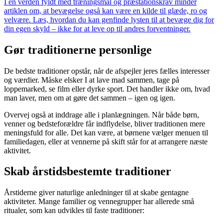
I en verden fyldt med træningsmål og præstationskrav minder
artiklen om, at bevægelse også kan være en kilde til glæde, ro og
velvære. Læs, hvordan du kan genfinde lysten til at bevæge dig for
din egen skyld – ikke for at leve op til andres forventninger.
Gør traditionerne personlige
De bedste traditioner opstår, når de afspejler jeres fælles interesser
og værdier. Måske elsker I at lave mad sammen, tage på
loppemarked, se film eller dyrke sport. Det handler ikke om, hvad
man laver, men om at gøre det sammen – igen og igen.
Overvej også at inddrage alle i planlægningen. Når både børn,
venner og bedsteforældre får indflydelse, bliver traditionen mere
meningsfuld for alle. Det kan være, at børnene vælger menuen til
familiedagen, eller at vennerne på skift står for at arrangere næste
aktivitet.
Skab årstidsbestemte traditioner
Årstiderne giver naturlige anledninger til at skabe gentagne
aktiviteter. Mange familier og vennegrupper har allerede små
ritualer, som kan udvikles til faste traditioner: