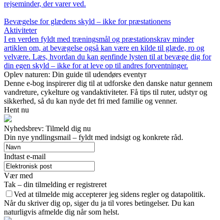
rejseminder, der varer ved.
Bevægelse for glædens skyld – ikke for præstationens
Aktiviteter
I en verden fyldt med træningsmål og præstationskrav minder
artiklen om, at bevægelse også kan være en kilde til glæde, ro og
velvære. Læs, hvordan du kan genfinde lysten til at bevæge dig for
din egen skyld – ikke for at leve op til andres forventninger.
Oplev naturen: Din guide til udendørs eventyr
Denne e-bog inspirerer dig til at udforske den danske natur gennem
vandreture, cykelture og vandaktiviteter. Få tips til ruter, udstyr og
sikkerhed, så du kan nyde det fri med familie og venner.
Hent nu
Nyhedsbrev: Tilmeld dig nu
Din nye yndlingsmail – fyldt med indsigt og konkrete råd.
Indtast e-mail
Vær med
Tak – din tilmelding er registreret
Ved at tilmelde mig accepterer jeg sidens regler og datapolitik.
Når du skriver dig op, siger du ja til vores betingelser. Du kan
naturligvis afmelde dig når som helst.