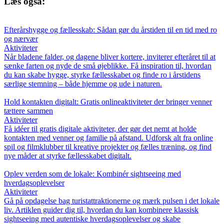
Læs også:
Efterårshygge og fællesskab: Sådan gør du årstiden til en tid med ro
og nærvær
Aktiviteter
Når bladene falder, og dagene bliver kortere, inviterer efteråret til at
sænke farten og nyde de små øjeblikke. Få inspiration til, hvordan
du kan skabe hygge, styrke fællesskabet og finde ro i årstidens
særlige stemning – både hjemme og ude i naturen.
Hold kontakten digitalt: Gratis onlineaktiviteter der bringer venner
tættere sammen
Aktiviteter
Få idéer til gratis digitale aktiviteter, der gør det nemt at holde
kontakten med venner og familie på afstand. Udforsk alt fra online
spil og filmklubber til kreative projekter og fælles træning, og find
nye måder at styrke fællesskabet digitalt.
Oplev verden som de lokale: Kombinér sightseeing med
hverdagsoplevelser
Aktiviteter
Gå på opdagelse bag turistattraktionerne og mærk pulsen i det lokale
liv. Artiklen guider dig til, hvordan du kan kombinere klassisk
sightseeing med autentiske hverdagsoplevelser og skabe