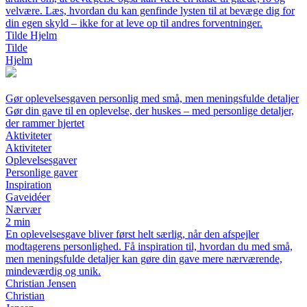
velvære. Læs, hvordan du kan genfinde lysten til at bevæge dig for
din egen skyld – ikke for at leve op til andres forventninger.
Tilde Hjelm
Tilde
Hjelm
Gør oplevelsesgaven personlig med små, men meningsfulde detaljer
Gør din gave til en oplevelse, der huskes – med personlige detaljer,
der rammer hjertet
Aktiviteter
Aktiviteter
Oplevelsesgaver
Personlige gaver
Inspiration
Gaveidéer
Nærvær
2 min
En oplevelsesgave bliver først helt særlig, når den afspejler
modtagerens personlighed. Få inspiration til, hvordan du med små,
men meningsfulde detaljer kan gøre din gave mere nærværende,
mindeværdig og unik.
Christian Jensen
Christian