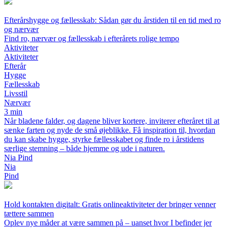
Efterårshygge og fællesskab: Sådan gør du årstiden til en tid med ro
og nærvær
Find ro, nærvær og fællesskab i efterårets rolige tempo
Aktiviteter
Aktiviteter
Efterår
Hygge
Fællesskab
Livsstil
Nærvær
3 min
Når bladene falder, og dagene bliver kortere, inviterer efteråret til at
sænke farten og nyde de små øjeblikke. Få inspiration til, hvordan
du kan skabe hygge, styrke fællesskabet og finde ro i årstidens
særlige stemning – både hjemme og ude i naturen.
Nia Pind
Nia
Pind
Hold kontakten digitalt: Gratis onlineaktiviteter der bringer venner
tættere sammen
Oplev nye måder at være sammen på – uanset hvor I befinder jer