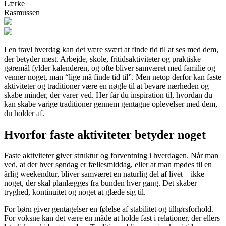
Lærke
Rasmussen
I en travl hverdag kan det være svært at finde tid til at ses med dem,
der betyder mest. Arbejde, skole, fritidsaktiviteter og praktiske
gøremål fylder kalenderen, og ofte bliver samværet med familie og
venner noget, man “lige må finde tid til”. Men netop derfor kan faste
aktiviteter og traditioner være en nøgle til at bevare nærheden og
skabe minder, der varer ved. Her får du inspiration til, hvordan du
kan skabe varige traditioner gennem gentagne oplevelser med dem,
du holder af.
Hvorfor faste aktiviteter betyder noget
Faste aktiviteter giver struktur og forventning i hverdagen. Når man
ved, at der hver søndag er fællesmiddag, eller at man mødes til en
årlig weekendtur, bliver samværet en naturlig del af livet – ikke
noget, der skal planlægges fra bunden hver gang. Det skaber
tryghed, kontinuitet og noget at glæde sig til.
For børn giver gentagelser en følelse af stabilitet og tilhørsforhold.
For voksne kan det være en måde at holde fast i relationer, der ellers