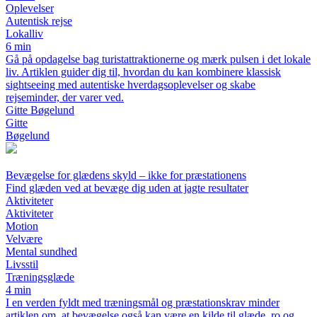
Oplevelser
Autentisk rejse
Lokalliv
6 min
Gå på opdagelse bag turistattraktionerne og mærk pulsen i det lokale
liv. Artiklen guider dig til, hvordan du kan kombinere klassisk
sightseeing med autentiske hverdagsoplevelser og skabe
rejseminder, der varer ved.
Gitte Bøgelund
Gitte
Bøgelund
Bevægelse for glædens skyld – ikke for præstationens
Find glæden ved at bevæge dig uden at jagte resultater
Aktiviteter
Aktiviteter
Motion
Velvære
Mental sundhed
Livsstil
Træningsglæde
4 min
I en verden fyldt med træningsmål og præstationskrav minder
artiklen om, at bevægelse også kan være en kilde til glæde, ro og