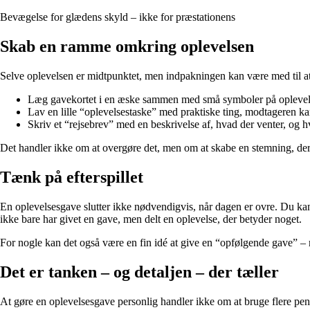
Bevægelse for glædens skyld – ikke for præstationens
Skab en ramme omkring oplevelsen
Selve oplevelsen er midtpunktet, men indpakningen kan være med til at f
Læg gavekortet i en æske sammen med små symboler på oplevelsen 
Lav en lille “oplevelsestaske” med praktiske ting, modtageren k
Skriv et “rejsebrev” med en beskrivelse af, hvad der venter, og 
Det handler ikke om at overgøre det, men om at skabe en stemning, der
Tænk på efterspillet
En oplevelsesgave slutter ikke nødvendigvis, når dagen er ovre. Du kan 
ikke bare har givet en gave, men delt en oplevelse, der betyder noget.
For nogle kan det også være en fin idé at give en “opfølgende gave” – m
Det er tanken – og detaljen – der tæller
At gøre en oplevelsesgave personlig handler ikke om at bruge flere pe