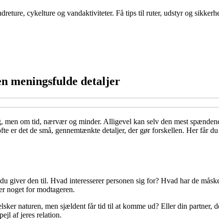
eture, cykelture og vandaktiviteter. Få tips til ruter, udstyr og sikker
n meningsfulde detaljer
ing, men om tid, nærvær og minder. Alligevel kan selv den mest spænden
fte er det de små, gennemtænkte detaljer, der gør forskellen. Her får du 
 du giver den til. Hvad interesserer personen sig for? Hvad har de måske 
der noget for modtageren.
der elsker naturen, men sjældent får tid til at komme ud? Eller din par
jl af jeres relation.