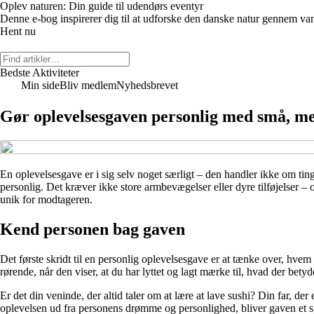
Oplev naturen: Din guide til udendørs eventyr
Denne e-bog inspirerer dig til at udforske den danske natur gennem vandr
Hent nu
Bedste Aktiviteter
Min side
Bliv medlem
Nyhedsbrevet
Gør oplevelsesgaven personlig med små, me
En oplevelsesgave er i sig selv noget særligt – den handler ikke om t
personlig. Det kræver ikke store armbevægelser eller dyre tilføjelser – o
unik for modtageren.
Kend personen bag gaven
Det første skridt til en personlig oplevelsesgave er at tænke over, hvem
rørende, når den viser, at du har lyttet og lagt mærke til, hvad der bety
Er det din veninde, der altid taler om at lære at lave sushi? Din far, 
oplevelsen ud fra personens drømme og personlighed, bliver gaven et spe