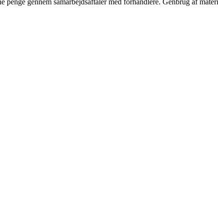
jene penge gennem samarbejdsaftaler med forhandlere. Genbrug af materi