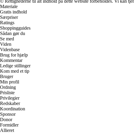
© Rettighederne til alt indhold på dette website forbeholdes. Vi kan t
Materiale
Gratis indhold
Særpriser
Ratings
Shoppingguides
Sådan gør du
Se med
Viden
Videnbase
Brug for hjælp
Kommentar
Ledige stillinger
Kom med et tip
Bruger
Min profil
Ordning
Prisliste
Privilegier
Redskaber
Koordination
Sponsor
Donor
Formidler
Allieret