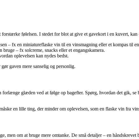
orstærke følelsen. I stedet for blot at give et gavekort i en kuvert, ka
– fx en miniatureflaske vin til en vinsmagning eller et kompas til en
an bruge – fx solcreme, snacks eller et engangskamera.
hvordan oplevelsen kan nydes bedst.
 gør gaven mere sanselig og personlig.
forlænge glæden ved at følge op bagefter. Spørg, hvordan det gik, se bi
åske en lille ting, der minder om oplevelsen, som en flaske vin fra vin
nge, men om at bruge mere omtanke. De små detaljer – en håndskrevet b