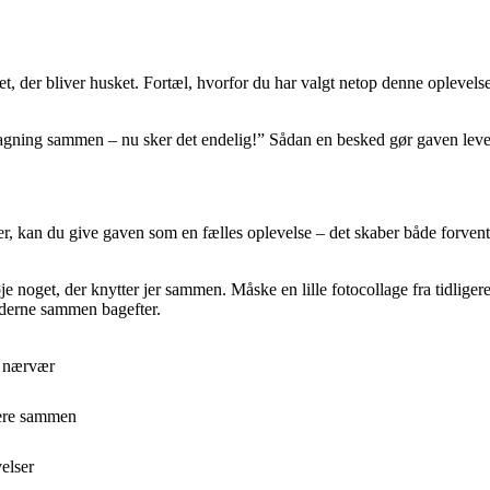
t, der bliver husket. Fortæl, hvorfor du har valgt netop denne oplevels
magning sammen – nu sker det endelig!” Sådan en besked gør gaven leven
er, kan du give gaven som en fælles oplevelse – det skaber både forve
je noget, der knytter jer sammen. Måske en lille fotocollage fra tidlige
lederne sammen bagefter.
g nærvær
ttere sammen
elser