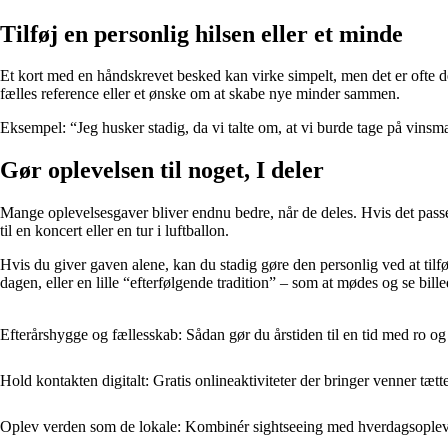
Tilføj en personlig hilsen eller et minde
Et kort med en håndskrevet besked kan virke simpelt, men det er ofte de
fælles reference eller et ønske om at skabe nye minder sammen.
Eksempel: “Jeg husker stadig, da vi talte om, at vi burde tage på vins
Gør oplevelsen til noget, I deler
Mange oplevelsesgaver bliver endnu bedre, når de deles. Hvis det pass
til en koncert eller en tur i luftballon.
Hvis du giver gaven alene, kan du stadig gøre den personlig ved at tilfø
dagen, eller en lille “efterfølgende tradition” – som at mødes og se bil
Efterårshygge og fællesskab: Sådan gør du årstiden til en tid med ro o
Hold kontakten digitalt: Gratis onlineaktiviteter der bringer venner tæ
Oplev verden som de lokale: Kombinér sightseeing med hverdagsoplev