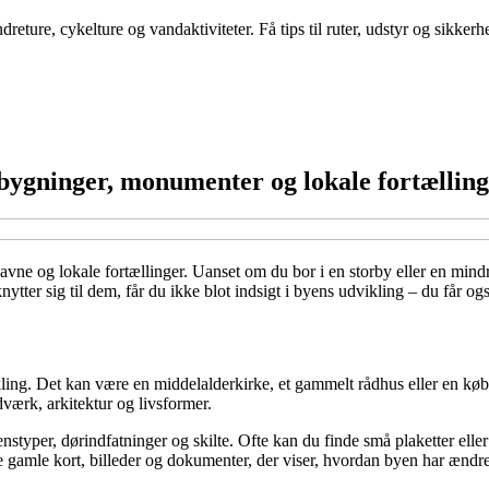
eture, cykelture og vandaktiviteter. Få tips til ruter, udstyr og sikker
 bygninger, monumenter og lokale fortællin
ne og lokale fortællinger. Uanset om du bor i en storby eller en mindre
tter sig til dem, får du ikke blot indsigt i byens udvikling – du får ogs
kling. Det kan være en middelalderkirke, et gammelt rådhus eller en kø
værk, arkitektur og livsformer.
typer, dørindfatninger og skilte. Ofte kan du finde små plaketter elle
 gamle kort, billeder og dokumenter, der viser, hvordan byen har ændre