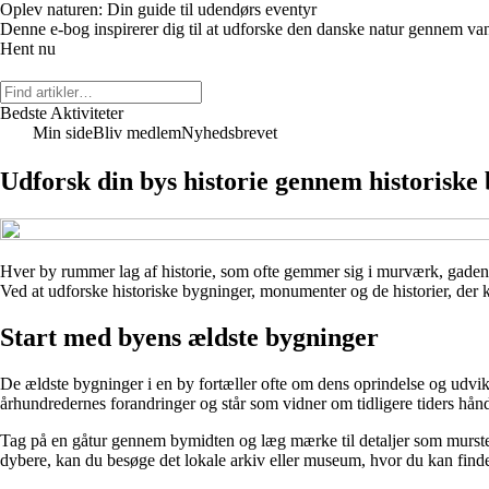
Oplev naturen: Din guide til udendørs eventyr
Denne e-bog inspirerer dig til at udforske den danske natur gennem vandr
Hent nu
Bedste Aktiviteter
Min side
Bliv medlem
Nyhedsbrevet
Udforsk din bys historie gennem historiske
Hver by rummer lag af historie, som ofte gemmer sig i murværk, gadenav
Ved at udforske historiske bygninger, monumenter og de historier, der kny
Start med byens ældste bygninger
De ældste bygninger i en by fortæller ofte om dens oprindelse og udvi
århundredernes forandringer og står som vidner om tidligere tiders hånd
Tag på en gåtur gennem bymidten og læg mærke til detaljer som murstens
dybere, kan du besøge det lokale arkiv eller museum, hvor du kan finde