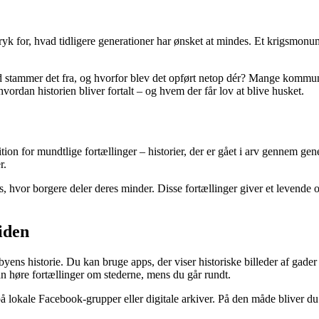
ryk for, hvad tidligere generationer har ønsket at mindes. Et krigsmonum
d stammer det fra, og hvorfor blev det opført netop dér? Mange kommune
dan historien bliver fortalt – og hvem der får lov at blive husket.
radition for mundtlige fortællinger – historier, der er gået i arv gennem
r.
s, hvor borgere deler deres minder. Disse fortællinger giver et levende og
iden
byens historie. Du kan bruge apps, der viser historiske billeder af gade
n høre fortællinger om stederne, mens du går rundt.
 på lokale Facebook-grupper eller digitale arkiver. På den måde bliver du