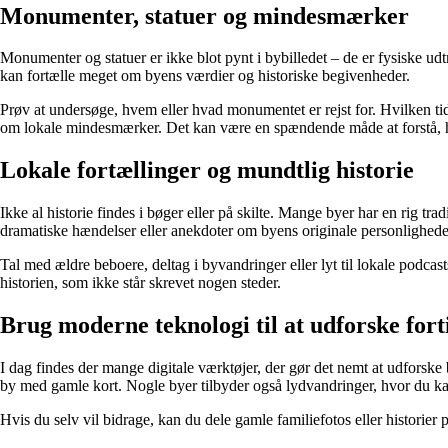
Monumenter, statuer og mindesmærker
Monumenter og statuer er ikke blot pynt i bybilledet – de er fysiske udt
kan fortælle meget om byens værdier og historiske begivenheder.
Prøv at undersøge, hvem eller hvad monumentet er rejst for. Hvilken ti
om lokale mindesmærker. Det kan være en spændende måde at forstå, hvor
Lokale fortællinger og mundtlig historie
Ikke al historie findes i bøger eller på skilte. Mange byer har en rig t
dramatiske hændelser eller anekdoter om byens originale personlighede
Tal med ældre beboere, deltag i byvandringer eller lyt til lokale podcast
historien, som ikke står skrevet nogen steder.
Brug moderne teknologi til at udforske fort
I dag findes der mange digitale værktøjer, der gør det nemt at udforske 
by med gamle kort. Nogle byer tilbyder også lydvandringer, hvor du ka
Hvis du selv vil bidrage, kan du dele gamle familiefotos eller historier