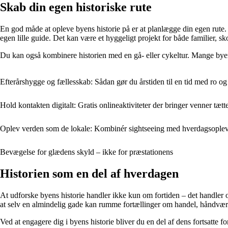
Skab din egen historiske rute
En god måde at opleve byens historie på er at planlægge din egen rute. V
egen lille guide. Det kan være et hyggeligt projekt for både familier, sk
Du kan også kombinere historien med en gå- eller cykeltur. Mange byer h
Efterårshygge og fællesskab: Sådan gør du årstiden til en tid med ro o
Hold kontakten digitalt: Gratis onlineaktiviteter der bringer venner tæ
Oplev verden som de lokale: Kombinér sightseeing med hverdagsoplev
Bevægelse for glædens skyld – ikke for præstationens
Historien som en del af hverdagen
At udforske byens historie handler ikke kun om fortiden – det handler 
at selv en almindelig gade kan rumme fortællinger om handel, håndvær
Ved at engagere dig i byens historie bliver du en del af dens fortsatte f