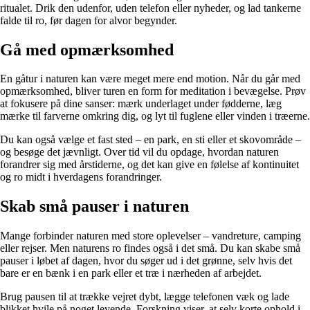
ritualet. Drik den udenfor, uden telefon eller nyheder, og lad tankerne
falde til ro, før dagen for alvor begynder.
Gå med opmærksomhed
En gåtur i naturen kan være meget mere end motion. Når du går med
opmærksomhed, bliver turen en form for meditation i bevægelse. Prøv
at fokusere på dine sanser: mærk underlaget under fødderne, læg
mærke til farverne omkring dig, og lyt til fuglene eller vinden i træerne.
Du kan også vælge et fast sted – en park, en sti eller et skovområde –
og besøge det jævnligt. Over tid vil du opdage, hvordan naturen
forandrer sig med årstiderne, og det kan give en følelse af kontinuitet
og ro midt i hverdagens forandringer.
Skab små pauser i naturen
Mange forbinder naturen med store oplevelser – vandreture, camping
eller rejser. Men naturens ro findes også i det små. Du kan skabe små
pauser i løbet af dagen, hvor du søger ud i det grønne, selv hvis det
bare er en bænk i en park eller et træ i nærheden af arbejdet.
Brug pausen til at trække vejret dybt, lægge telefonen væk og lade
blikket hvile på noget levende. Forskning viser, at selv korte ophold i