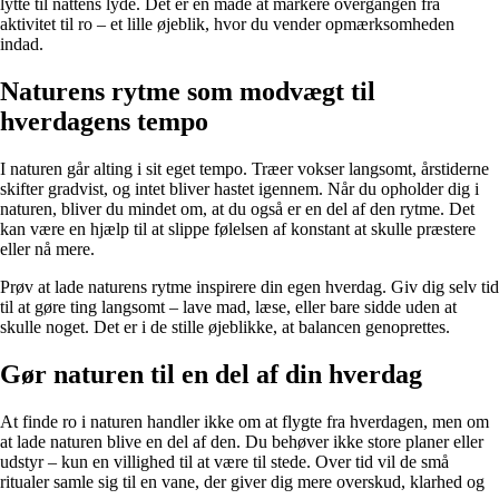
lytte til nattens lyde. Det er en måde at markere overgangen fra
aktivitet til ro – et lille øjeblik, hvor du vender opmærksomheden
indad.
Naturens rytme som modvægt til
hverdagens tempo
I naturen går alting i sit eget tempo. Træer vokser langsomt, årstiderne
skifter gradvist, og intet bliver hastet igennem. Når du opholder dig i
naturen, bliver du mindet om, at du også er en del af den rytme. Det
kan være en hjælp til at slippe følelsen af konstant at skulle præstere
eller nå mere.
Prøv at lade naturens rytme inspirere din egen hverdag. Giv dig selv tid
til at gøre ting langsomt – lave mad, læse, eller bare sidde uden at
skulle noget. Det er i de stille øjeblikke, at balancen genoprettes.
Gør naturen til en del af din hverdag
At finde ro i naturen handler ikke om at flygte fra hverdagen, men om
at lade naturen blive en del af den. Du behøver ikke store planer eller
udstyr – kun en villighed til at være til stede. Over tid vil de små
ritualer samle sig til en vane, der giver dig mere overskud, klarhed og