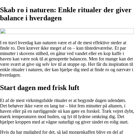
Skab ro i naturen: Enkle ritualer der giver
balance i hverdagen
I en travl hverdag kan naturen være et af de mest effektive steder at
finde ro. Den kræver ikke meget af os – kun tilstedeværelse. Et par
minutter i skovens stilhed, en gåtur ved vandet eller en kop kaffe i
haven kan være nok til at genoprette balancen. Men for mange kan det
være svært at give sig selv lov til at stoppe op. Her får du inspiration til
enkle ritualer i naturen, der kan hjælpe dig med at finde ro og nærvær i
hverdagen.
Start dagen med frisk luft
Et af de mest virkningsfulde ritualer er at begynde dagen udendørs.
Det behøver ikke være en lang tur – blot fem minutter på altanen, i
haven eller på en nærliggende sti kan gøre en forskel. Træk vejret dybt,
mærk temperaturen mod huden, og lyt til lydene omkring dig. Det
hjælper kroppen med at vågne naturligt og giver sindet en rolig start.
Hvis du har mulighed for det, så lad morgenkaffen blive en del af