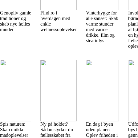
Genopliv gamle
Find ro i
Vinterhygge for
Invo
traditioner og
hverdagen med
alle sanser: Skab
børn
skab nye fælles
enkle
varme stunder
plan
minder
wellnessoplevelser
med varme
af høj
drikke, film og
en h
stearinlys
fælle
ople
Spis naturen:
Ny på holdet?
En dag i byen
Udfo
Skab unikke
Sådan styrker du
uden planer:
bys h
madoplevelser
fællesskabet fra
Oplev friheden i
gen