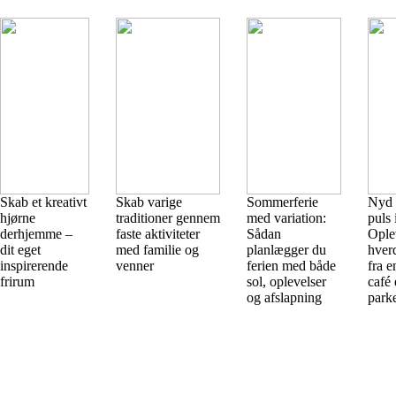
Skab et kreativt
Skab varige
Sommerferie
Nyd 
hjørne
traditioner gennem
med variation:
puls 
derhjemme –
faste aktiviteter
Sådan
Ople
dit eget
med familie og
planlægger du
hver
inspirerende
venner
ferien med både
fra 
frirum
sol, oplevelser
café 
og afslapning
park