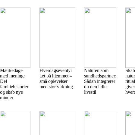
Mærkedage
Hverdags­eventyr
Naturen som
Skab 
med mening:
tæt på hjemmet –
sundhedspartner:
natu
Del
små oplevelser
Sådan integrerer
ritua
familiehistorier
med stor virkning
du den i din
giver
og skab nye
livsstil
hver
minder