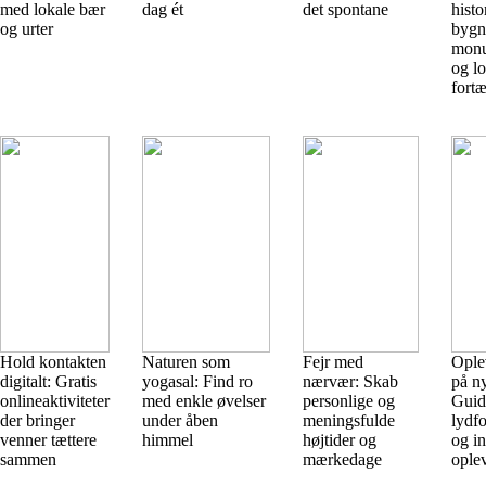
med lokale bær
dag ét
det spontane
histo
og urter
bygn
monu
og l
fortæ
Hold kontakten
Naturen som
Fejr med
Ople
digitalt: Gratis
yogasal: Find ro
nærvær: Skab
på n
onlineaktiviteter
med enkle øvelser
personlige og
Guid
der bringer
under åben
meningsfulde
lydfo
venner tættere
himmel
højtider og
og in
sammen
mærkedage
oplev