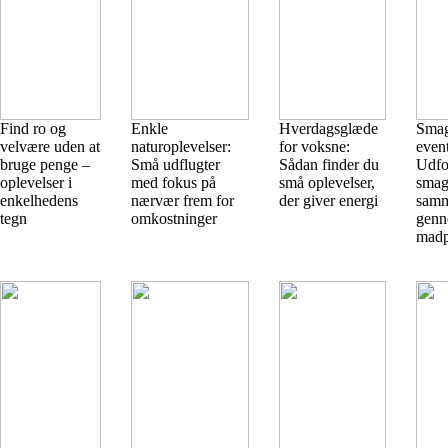
Find ro og
Enkle
Hverdagsglæde
Smag
velvære uden at
naturoplevelser:
for voksne:
event
bruge penge –
Små udflugter
Sådan finder du
Udfo
oplevelser i
med fokus på
små oplevelser,
smag
enkelhedens
nærvær frem for
der giver energi
sam
tegn
omkostninger
genn
madp